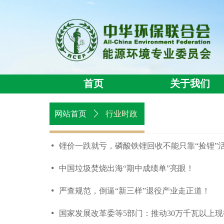
首页
关于我们
行业时政
网站首页
ꄲ
넸
锂价一跌就亏，磷酸铁锂回收不能只靠“捡锂”
넸
中国垃圾焚烧出海“期中成绩单”亮眼！
넸
严查规范，倒逼“新三样”退役产业走正道！
넸
国家发展改革委等5部门：推动30万千瓦以上