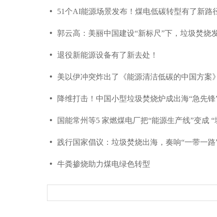
넸
51个AI能源场景发布！煤电低碳转型有了新路
넸
郭云高：美丽中国建设“新标尺”下，垃圾焚烧发
넸
退役新能源设备有了新去处！
넸
美以伊冲突炸出了《能源清洁低碳的中国方案
넸
降维打击！中国小型垃圾焚烧炉成出海“急先锋
넸
国能常州等5 家燃煤电厂把“能源生产线”变成 
넸
践行国家倡议：垃圾焚烧出海，奏响“一带一路
넸
牛粪掺烧助力煤电绿色转型