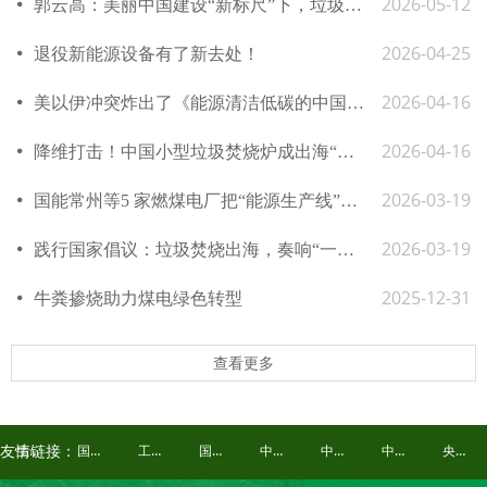
2026-05-12
넸
郭云高：美丽中国建设“新标尺”下，垃圾焚烧发电行业“净”显身手
2026-04-25
넸
退役新能源设备有了新去处！
2026-04-16
넸
美以伊冲突炸出了《能源清洁低碳的中国方案》的前瞻与稳健
2026-04-16
넸
降维打击！中国小型垃圾焚烧炉成出海“急先锋”
2026-03-19
넸
国能常州等5 家燃煤电厂把“能源生产线”变成 “城市环境设施”
2026-03-19
넸
践行国家倡议：垃圾焚烧出海，奏响“一带一路”绿色发展协助曲
2025-12-31
넸
牛粪掺烧助力煤电绿色转型
查看更多
生态环境部
国家发展和改革委员会
工业和信息化部
国家能源局
中华环保联合会
中国环境报
中国能源报
央视频
友情链接：