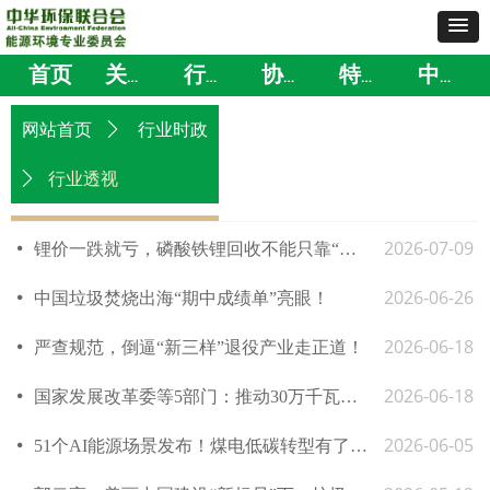
首页
关于我们
行业时政
协会动态
特色服务
中国方案
网站首页
ꄲ
行业时政
行业透视
ꄲ
2026-07-09
넸
锂价一跌就亏，磷酸铁锂回收不能只靠“捡锂”活着
2026-06-26
넸
中国垃圾焚烧出海“期中成绩单”亮眼！
2026-06-18
넸
严查规范，倒逼“新三样”退役产业走正道！
2026-06-18
넸
国家发展改革委等5部门：推动30万千瓦以上现役煤电节能降碳改造
2026-06-05
넸
51个AI能源场景发布！煤电低碳转型有了新路径！